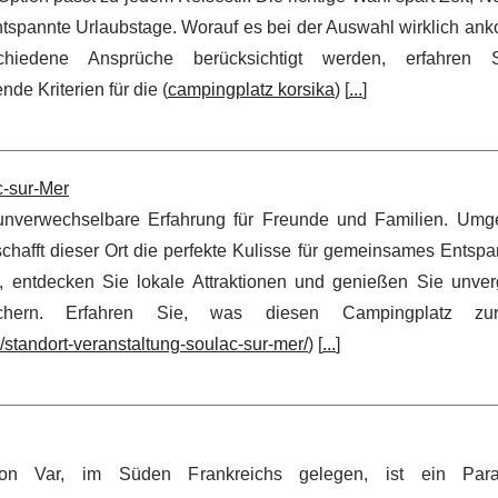
entspannte Urlaubstage. Worauf es bei der Auswahl wirklich an
chiedene Ansprüche berücksichtigt werden, erfahren S
de Kriterien für die (
campingplatz korsika
) [
...
]
c-sur-Mer
 unverwechselbare Erfahrung für Freunde und Familien. Um
 schafft dieser Ort die perfekte Kulisse für gemeinsames Ents
n, entdecken Sie lokale Attraktionen und genießen Sie unver
eichern. Erfahren Sie, was diesen Campingplatz zu
standort-veranstaltung-soulac-sur-mer/
) [
...
]
on Var, im Süden Frankreichs gelegen, ist ein Para