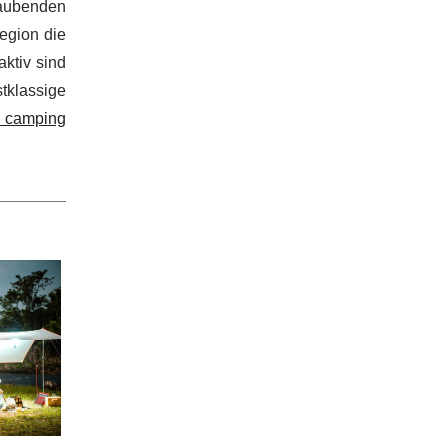
raubenden
egion die
ktiv sind
tklassige
 camping