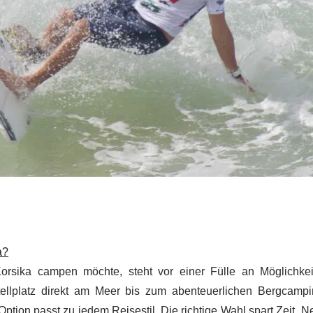
a?
orsika campen möchte, steht vor einer Fülle an Möglichke
tellplatz direkt am Meer bis zum abenteuerlichen Bergcamp
 Option passt zu jedem Reisestil. Die richtige Wahl spart Zeit, 