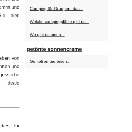
kommt und
Camping für Gruppen: das...
ie hier.
Welche campingplätze gibt es...
Wo gibt es einen...
getönte sonnencreme
geben von
Genießen Sie einen...
pannen und
gessliche
r ideale
dies für