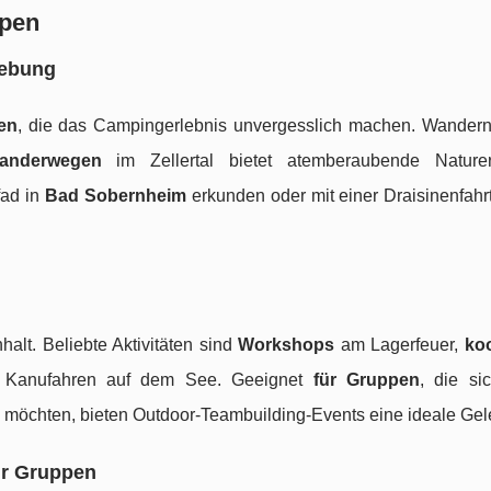
ppen
gebung
en
, die das Campingerlebnis unvergesslich machen. Wander
anderwegen
im Zellertal bietet atemberaubende Naturerl
fad in
Bad Sobernheim
erkunden oder mit einer Draisinenfahr
lt. Beliebte Aktivitäten sind
Workshops
am Lagerfeuer,
ko
e Kanufahren auf dem See. Geeignet
für Gruppen
, die si
 möchten, bieten Outdoor-Teambuilding-Events eine ideale Gel
ür Gruppen