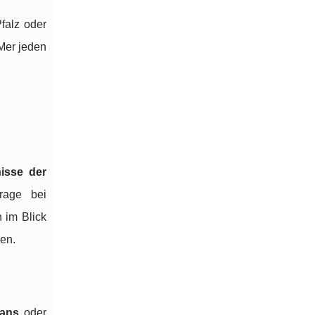
falz oder
-Mer jeden
isse der
frage bei
n im Blick
den.
vans
oder