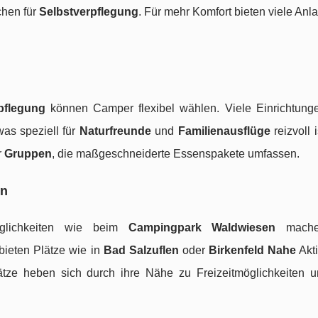
chen für
Selbstverpflegung
. Für mehr Komfort bieten viele An
pflegung
können Camper flexibel wählen. Viele Einrichtunge
as speziell für
Naturfreunde
und
Familienausflüge
reizvoll i
r
Gruppen
, die maßgeschneiderte Essenspakete umfassen.
en
öglichkeiten wie beim
Campingpark Waldwiesen
mache
bieten Plätze wie in
Bad Salzuflen
oder
Birkenfeld Nahe
Akt
lätze heben sich durch ihre Nähe zu Freizeitmöglichkeiten