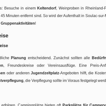
hts: Besuche in einem
Keltendorf
, Weinproben in Rheinland-P
 45 Minuten entfernt sind. So wird der Aufenthalt in Soulac-sur
e
Gruppenaktivitäten
!
eise
eise
ndliche
Planung
entscheidend. Zunächst sollten alle
Bedürfn
en
, Freundeskreise oder Vereinsausflüge. Eine Preis-An
sen
oder anderen
Jugendzeltplatz
-Angeboten hilft, die Koste
stverpflegung
, die Verpflegung sollte im Voraus festgelegt wer
erfolgen. Campingplätze bieten oft
Parkplätze für Camper