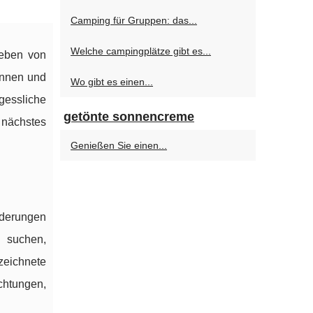
Camping für Gruppen: das...
Welche campingplätze gibt es...
geben von
pannen und
Wo gibt es einen...
gessliche
getönte sonnencreme
 nächstes
Genießen Sie einen...
rderungen
 suchen,
ichnete
chtungen,