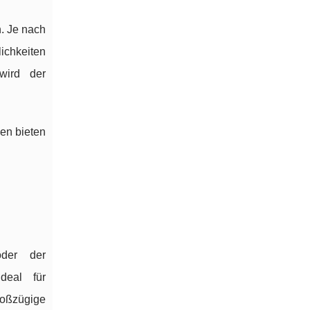
. Je nach
lichkeiten
wird der
en bieten
er der
deal für
roßzügige