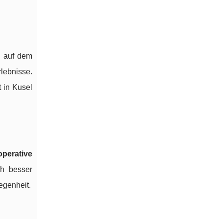
n auf dem
ebnisse.
t in Kusel
operative
ch besser
egenheit.